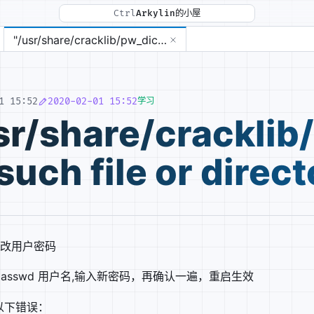
Ctrl
Arkylin的小屋
 failed: Permission denied (13)的处理.md
in upstream "解决方案.md
"/usr/share/cracklib/pw_dict.pwd: No such file or directory"解决方法
_service= ep'.md
并屏蔽IP监测.md
1 15:52
2020-02-01 15:52
学习
named ‘six’.md
sr/share/cracklib
缀.md
such file or dir
mon.md
下修改用户密码
 passwd 用户名,输入新密码，再确认一遍，重启生效
以下错误：