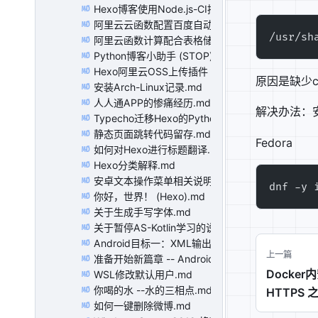
Hexo博客使用Node.js-CI持续构建.md
MD
阿里云云函数配置百度自动推送.md
MD
/usr/sh
阿里云函数计算配合表格储存制作网页统计工具.m
MD
Python博客小助手 (STOP).md
MD
Hexo阿里云OSS上传插件（支持校验MD5）.md
MD
原因是缺少cr
安装Arch-Linux记录.md
MD
人人通APP的惨痛经历.md
MD
解决办法：安装c
Typecho迁移Hexo的Python脚本.md
MD
静态页面跳转代码留存.md
MD
Fedora
如何对Hexo进行标题翻译.md
MD
Hexo分类解释.md
MD
安卓文本操作菜单相关说明.md
MD
dnf -y 
你好，世界！ (Hexo).md
MD
关于生成手写字体.md
MD
关于暂停AS-Kotlin学习的说明.md
MD
Android目标一：XML输出 （正在进行中）.md
MD
上一篇
准备开始新篇章 -- Android Studio.md
MD
Docker
WSL修改默认用户.md
MD
你喝的水 --水的三相点.md
HTTPS
MD
如何一键删除微博.md
MD