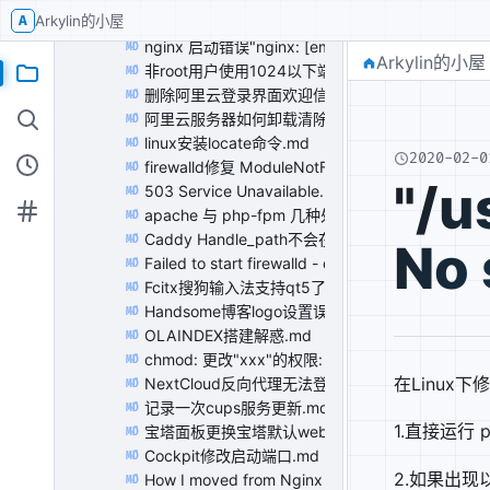
A
Arkylin的小屋
session_start(): open(SESSION_FILE, O_RDWR))
MD
nginx 启动错误"nginx: [emerg] host not found 
MD
Arkylin的小屋
非root用户使用1024以下端口 setcap 'cap_net_bind
MD
删除阿里云登录界面欢迎信息.md
MD
阿里云服务器如何卸载清除监控（安骑士、阿里云盾）
MD
linux安装locate命令.md
MD
2020-02-0
firewalld修复 ModuleNotFoundError: No module 
MD
"/u
503 Service Unavailable.md
MD
apache 与 php-fpm 几种处理方式.md
MD
Caddy Handle_path不会在应用程序URL中附加前
MD
No 
Failed to start firewalld - dynamic firewall dae
MD
Fcitx搜狗输入法支持qt5了.md
MD
Handsome博客logo设置误区.md
MD
OLAINDEX搭建解惑.md
MD
chmod: 更改"xxx"的权限: 不允许的操作.md
MD
在Linux
NextCloud反向代理无法登陆.md
MD
记录一次cups服务更新.md
MD
1.直接运行
宝塔面板更换宝塔默认web服务器.md
MD
Cockpit修改启动端口.md
MD
2.如果出现
How I moved from Nginx to Caddy.md
MD