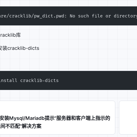
are/cracklib/pw_dict.pwd: No such file or director
d
acklib库
racklib-dicts
install cracklib-dicts
内安装Mysql/Mariadb提示"服务器和客户端上指示的
 之间不匹配"解决方案