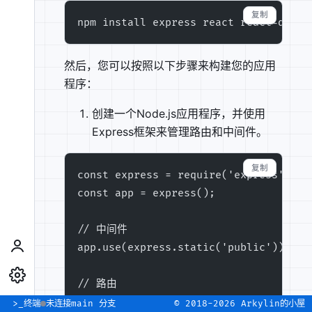
复制
npm install express react react-dom r
然后，您可以按照以下步骤来构建您的应用
程序：
创建一个Node.js应用程序，并使用
Express框架来管理路由和中间件。
复制
const express = require('express');
const app = express();
// 中间件
app.use(express.static('public'));
// 路由
app.get('/', (req, res) => {
>_
终端
未连接
main 分支
© 2018-2026 Arkylin的小屋