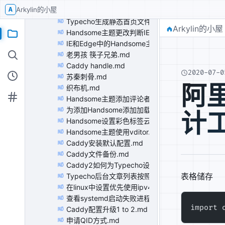
A
Arkylin的小屋
2020
72
Typecho生成静态首页文件，提高网站打开速度.m
MD
Arkylin的小屋
Handsome主题更改判断IE标识.md
MD
IE和Edge中的Handsome主题加载问题.md
MD
老男孩 筷子兄弟.md
MD
Caddy handle.md
MD
2020-07-0
苏秦刺骨.md
MD
阿
织布机.md
MD
Handsome主题添加评论者浏览器标识.md
MD
为添加Handsome添加加载时间.md
MD
计
Handsome设置彩色标签云.md
MD
Handsome主题使用vditor.js前台解析lazy-load的
MD
Caddy安装默认配置.md
MD
Caddy文件备份.md
MD
Caddy2如何为Typecho设置伪静态.md
MD
表格储存
Typecho后台文章列表按照发文时间排序.md
MD
在linux中设置优先使用ipv4,而不是ipv6.md
MD
查看systemd启动失败进程.md
MD
import 
Caddy配置升级1 to 2.md
MD
申请QID方式.md
MD