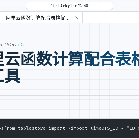
Ctrl
Arkylin的小屋
d
阿里云函数计算配合表格储存制作网页统计工具
5 15:42
学习
里云函数计算配合表
工具
问题.md
os
from tablestore import *
import time
OTS_ID = "ID"