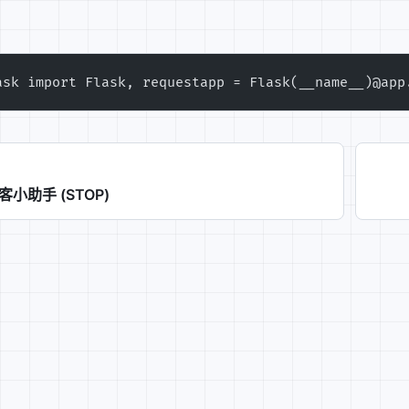
 failed: Permission denied (13)的处理.md
in upstream "解决方案.md
ask import Flask, request
app = Flask(__name__)
@app
_service= ep'.md
并屏蔽IP监测.md
named ‘six’.md
博客小助手 (STOP)
缀.md
mon.md