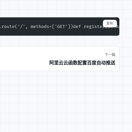
复制
.route('/', methods=['GET'])
def register():
 #a = r
下一篇
阿里云云函数配置百度自动推送