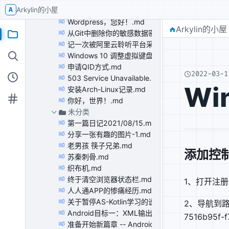
A
Arkylin的小屋
PVE容器无网络连接（Packet filtered）解决方案.
MD
Wordpress，您好！.md
MD
Arkylin的小屋
从Git中删除你的敏感数据密码.md
MD
记一次被阿里云聆听平台采纳意见的过程.md
MD
Windows 10 调整虚拟键盘大小.md
MD
申请QID方式.md
MD
2022-03-1
503 Service Unavailable.md
MD
W
安装Arch-Linux记录.md
MD
你好，世界！.md
MD
未分类
第一篇日记2021/08/15.md
MD
分享一张有趣的图片-1.md
MD
老男孩 筷子兄弟.md
MD
添加控
苏秦刺骨.md
MD
织布机.md
MD
终于清空浏览器状态栏.md
MD
1、打开注
人人通APP的惨痛经历.md
MD
关于暂停AS-Kotlin学习的说明.md
2、导航到路径计算
MD
Android目标一：XML输出 （正在进行中）.md
MD
7516b95f-
准备开始新篇章 -- Android Studio.md
MD