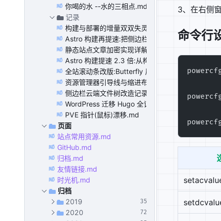
你喝的水 --水的三相点.md
MD
3、在右侧窗
记录
构建与部署的增量双双失灵:9 张图片和 1915 个文
MD
命令行
Astro 构建再提速:把侧边栏从组件改成字符串生成器,13.
MD
静态站点文章加密实现详解:PBKDF2 + AES-256-
MD
Astro 构建提速 2.3 倍:从构建日志里揪出 Intl.Dat
MD
powercf
全站滚动条改版:Butterfly 风格 5px 主题色细条.m
MD
资源管理器引导线与缩进布局:对齐、等比网格与紧凑
MD
侧边栏云端文件树改造记录:中文目录、分类树与 SPA
MD
powercf
WordPress 迁移 Hugo 全记录:Plan、工具、代码
MD
PVE 指针(鼠标)漂移.md
MD
powercf
页面
站点常用资源.md
MD
GitHub.md
MD
归档.md
MD
友情链接.md
MD
setacvalu
时光机.md
MD
归档
setdcvalu
2019
35
2020
72