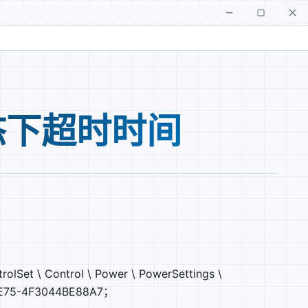
态下超时时间
 \ Control \ Power \ PowerSettings \
BE75-4F3044BE88A7；