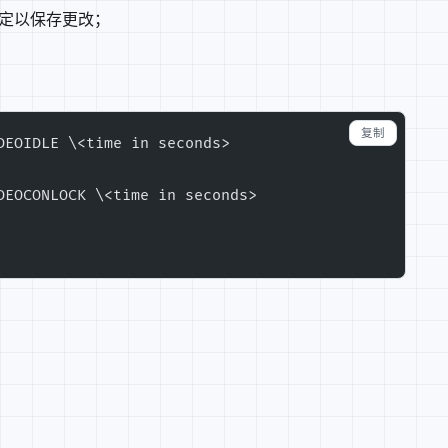
确定以保存更改；
复制
DEOIDLE \<time in seconds>
DEOCONLOCK \<time in seconds>