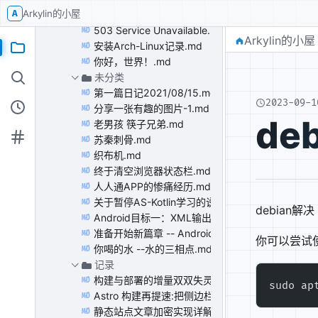
A
Arkylin的小屋
申请QID方式.md
MD
503 Service Unavailable.md
MD
Arkylin的小屋
安装Arch-Linux记录.md
MD
你好，世界！.md
MD
未分类
第一篇日记2021/08/15.md
MD
2023-09-1
分享一张有趣的图片-1.md
MD
de
老男孩 筷子兄弟.md
MD
苏秦刺骨.md
MD
织布机.md
MD
终于清空浏览器状态栏.md
MD
人人通APP的惨痛经历.md
MD
关于暂停AS-Kotlin学习的说明.md
MD
debian解决 C
Android目标一：XML输出 （正在进行中）.md
MD
准备开始新篇章 -- Android Studio.md
MD
你可以尝试
你喝的水 --水的三相点.md
MD
记录
构建与部署的增量双双失灵:9 张图片和 1915 个文
MD
sudo ap
Astro 构建再提速:把侧边栏从组件改成字符串生成器,13.
MD
静态站点文章加密实现详解:PBKDF2 + AES-256-
MD