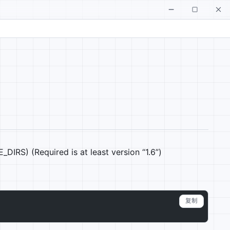
RS) (Required is at least version “1.6”)
复制