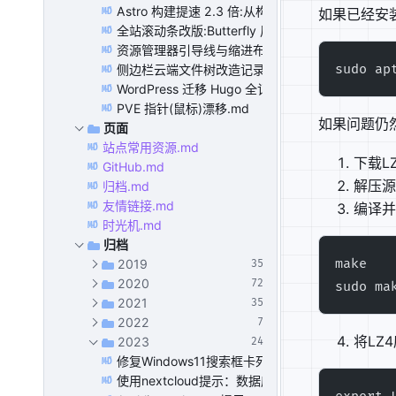
Astro 构建提速 2.3 倍:从构建日志里揪出 Intl.Dat
如果已经安
MD
全站滚动条改版:Butterfly 风格 5px 主题色细条.m
MD
资源管理器引导线与缩进布局:对齐、等比网格与紧凑
MD
sudo ap
侧边栏云端文件树改造记录:中文目录、分类树与 SPA
MD
WordPress 迁移 Hugo 全记录:Plan、工具、代码
MD
PVE 指针(鼠标)漂移.md
MD
如果问题仍然
页面
站点常用资源.md
MD
下载L
GitHub.md
MD
解压源
归档.md
MD
友情链接.md
编译并
MD
时光机.md
MD
归档
make
2019
35
2020
72
sudo ma
2021
35
2022
7
将LZ
2023
24
修复Windows11搜索框卡死问题/关闭Windows 1
MD
使用nextcloud提示：数据库被用于事务文件锁。为
MD