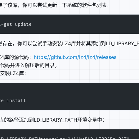
eTimeFormat 的隐形开销.md
装了该库，你可以尝试更新一下系统的软件包列表：
d
/宽松开关.md
t-get update
 导航.md
与流程.md
存在，你可以尝试手动安装LZ4库并将其添加到LD_LIBRARY
Z4库的源代码：
https://github.com/lz4/lz4/releases
代码并进入解压后的目录。
安装LZ4库：
ke install
4库的路径添加到LD_LIBRARY_PATH环境变量中：
1网络搜索.md
了增强性能，请设置memcache.md